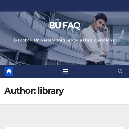
Skip
to
content
BU FAQ
Bangkok University frequently asked questions
Author:
library