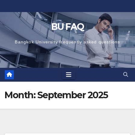
Skip
to
content
BU FAQ
Bangkok University frequently asked questions
Month:
September 2025