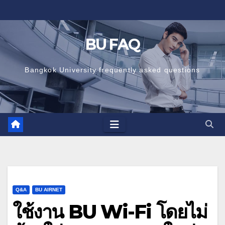
Skip
to
content
BU FAQ
Bangkok University frequently asked questions
Q&A
BU AIRNET
ใช้งาน BU Wi-Fi โดยไม่