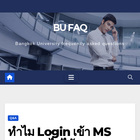
Skip
to
content
BU FAQ
Bangkok University frequently asked questions
Q&A
ทำไม Login เข้า MS